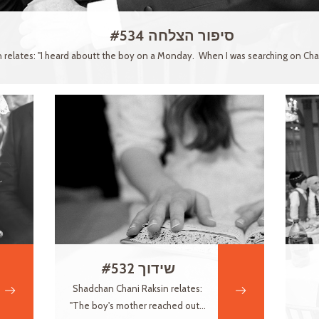
סיפור הצלחה #534
 relates: "I heard aboutt the boy on a Monday. When I was searching on Chab
שידוך #532
Shadchan Chani Raksin relates:
"The boy's mother reached out...