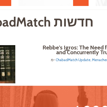
חדשות ChabadMatch
Rebbe's Igros: The Need 
and Concurrently Tru
ChabadMatch Update, Menachem 
מ-