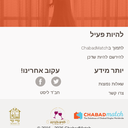
להיות פעיל
לתמוך בChabadMatch
להירשם להיות שדכן
יותר מידע
עקוב אחרינו!
שאלות נפוצות
חב"ד ליסט
צרו קשר