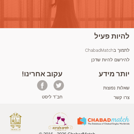
להיות פעיל
לתמוך בChabadMatch
להירשם להיות שדכן
יותר מידע
עקוב אחרינו!
שאלות נפוצות
חב"ד ליסט
צרו קשר