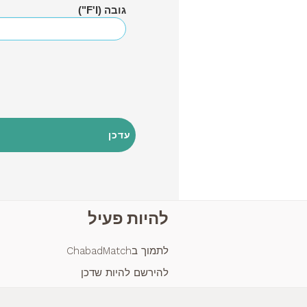
גובה
(F'I")
להיות פעיל
לתמוך בChabadMatch
להירשם להיות שדכן