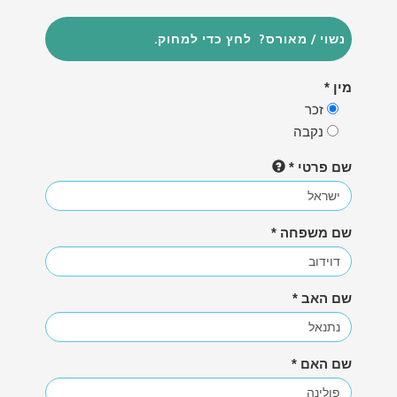
מין *
זכר
נקבה
שם פרטי *
שם משפחה *
שם האב *
שם האם *