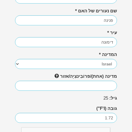
שם נעורים של האם *
עיר *
המדינה *
מדינה (אחת)/פּרוֹבִינצִיָה/אזור
גיל:
25
גובה
(F'I")