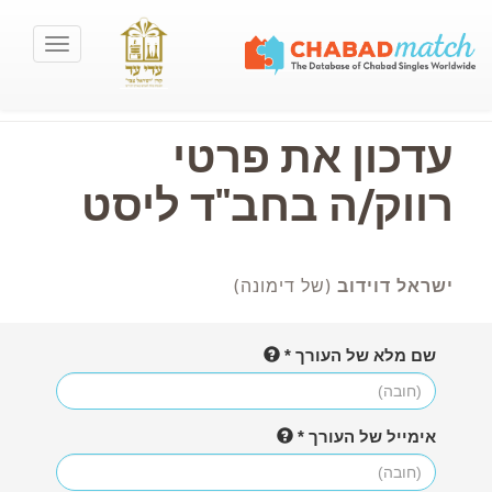
T
o
g
g
l
עדכון את פרטי
e
n
רווק/ה בחב"ד ליסט
a
v
i
g
ישראל דוידוב
(של דימונה)
a
t
i
o
שם מלא של העורך *
n
אימייל של העורך *