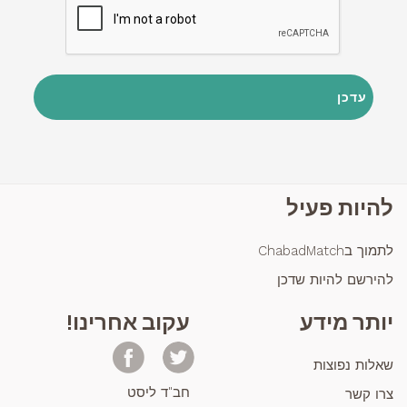
להיות פעיל
לתמוך בChabadMatch
להירשם להיות שדכן
יותר מידע
עקוב אחרינו!
שאלות נפוצות
חב"ד ליסט
צרו קשר