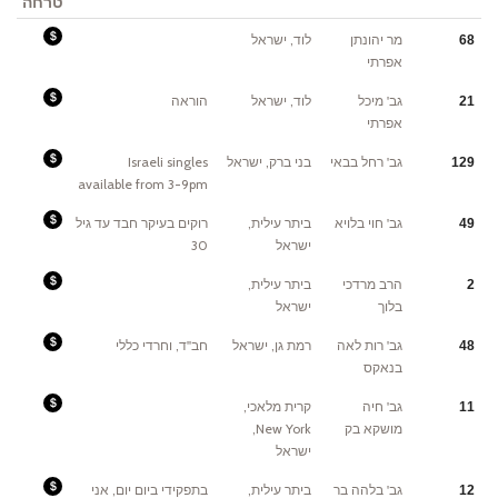
טרחה
Fees:
מר יהונתן
לוד, ישראל
68
TBA
אפרתי
Fees:
גב' מיכל
לוד, ישראל
הוראה
21
כמקובל
אפרתי
Fees:
גב' רחל בבאי
בני ברק, ישראל
Israeli singles
129
דמי
השידוך
available from 3-9pm
לרווקים
הינו
5000
שח
Fees:
גב' חוי בלויא
ביתר עילית,
רוקים בעיקר חבד עד גיל
49
בעת
4000
סגירת
ש"ח
ישראל
30
השידוך
בוורט
דמי
השידוך
Fees:
הרב מרדכי
ביתר עילית,
2
לפרק
תלוי
ב
ובעיקר
בלוך
ישראל
הינו
כמנהג
8000
המקום
שח
השידוך
בעת
Fees:
גב' רות לאה
רמת גן, ישראל
חב''ד, וחרדי כללי
48
סגירת
לשם
השידוך
שמים
בנאקס
בוורט
,
במידה
ויש
חתונה.
Fees:
גב' חיה
קרית מלאכי,
11
תלוי
1000
במידת
דולר
מושקא בק
New York,
ההשקעה
מכל
וכמקובל
צד
ישראל
בקרב
החרדים
בכלל
וחבד
Fees:
גב' בלהה בר
ביתר עילית,
בתפקידי ביום יום, אני
12
בפרט
כנהוג