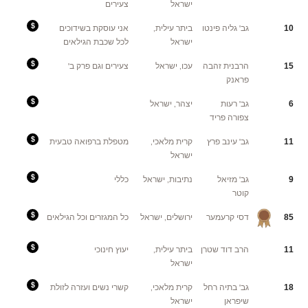
פרק
ישראל
צעירים
א
6000
פרק
ב
Fees:
גב' גליה פינטו
ביתר עילית,
אני עוסקת בשידוכים
10
בהתחלה
גביתי
ישראל
לכל שכבת הגילאים
770
דולר
עקב
ירידת
Fees:
הרבנית זהבה
עכו, ישראל
צעירים וגם פרק ב'
15
הדולר
אני
אני
גובה
פראנק
לוקחת
כמו
1000
כולן.
דולר
היו
מקרים
Fees:
גב' רעות
יצהר, ישראל
6
שגביתי
אני
סכום
עובדת
צפורה פריד
סמל
עם
עקב
ראיון
מצב
טלפוני
כלכלי
או
Fees:
גב' עינב פרץ
קרית מלאכי,
מטפלת ברפואה טבעית
11
לא
שליחת
מה
פשוט.
כרטיס
שנהוג
ישראל
+
בחב"ד
תמונה.
,
סגירת
4000
שידוך
שח,
Fees:
גב' מזיאל
נתיבות, ישראל
כללי
9
ובמידה
מתחשבת
770
והחליטו
במצב
דולר
קוטר
הנפגשים
המשפחתי
להתחתן
וזה
קרה
Fees:
דסי קרעמער
ירושלים, ישראל
כל המגזרים וכל הגילאים
85
דרך
.
הצעה
שלי
המחיר
שאני
Fees:
הרב דוד שטרן
ביתר עילית,
יעוץ חינוכי
11
גובה
גובה
הוא
מכל
ישראל
המקובל
צד
בשוק
את
4000
הסכום
שח
המקובל
Fees:
גב' בתיה רחל
קרית מלאכי,
קשרי נשים ועזרה לזולת
18
מכל
היום
4000שח
צד
בישראל
שיפראן
ישראל
אני
גם