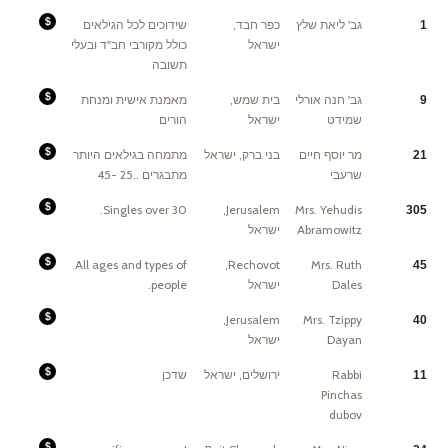
כאן
לליווי
Fees:
גב' ליאת שלץ
כפר חבד,
שידוכים לכל הגילאים
,
1
לפי
המשודכים
המקובל
מקבלים
ישראל
כולל מקורבי חב''ד ובעלי
ממני
מגוון
תשובה
הטבות
ורצון
אנושי
שלי
Fees:
גב' חנה אורלי
בית שמש,
מאמנת אישית ומנחת
9
לגשר
770
כמה
מכל
שמידט
ישראל
הורים
שניתן.
צד
אם
הסכום
לא
Fees:
מר יוסף חיים
בני ברק, ישראל
מתמחה בגילאים היותר
21
מתאים
מעדיף
,
פחות
שרעבי
מתבגרים ..25 -45
גם
להתעסק
מתחת
עם
לכך
זה
מתקבל
המטרה
Fees:
Singles over 30.
Jerusalem,
Mrs. Yehudis
305
בברכה
זה
No
אך
לחבר
fee
Abramowitz
ישראל
אעדיף
בין
for
לדעת
נשמה
interview
מראש
אחת
and
מה
שהתחלקה
research.
Fees:
All ages and types of
Rechovot,
Mrs. Ruth
45
הסכום.
ל2
American:
To
גופים
$3600
be
Dales
ישראל
people.
.
($1800
discussed
והתפקיד
each
with
שלנו
side)
me
זה
Israeli:
directly.
Fees:
Jerusalem,
Mrs. Tzippy
40
למצוא
10,800
5000
את
Shekel
nis
Dayan
ישראל
2
(5400
each
החצאים
Shekel
side
אי"ה
each
or
אם
side)
$1500
Fees:
Rabbi
ירושלים, ישראל
שדכן
11
נזכה
egistration
.
לשדך
fee
Pinchas
אי"ה
of
כמה
260
dubov
שיכולים
nis
כמה
or
שנהוג
$75
לשלם
including
Fees: