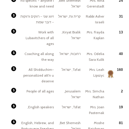
no specific - anyone I
Beit Shemesh,
Mrs. Nina
24
בין
a
I
3000-
phone
know
4000
Gerenstadt
ישראל
know and need
interview
in
₪
Israel
בשורות
atchan'fees
טובות
is
Fees:
Rabbi Asher
קרית גת, ישראל
זיווג שני - רווקים ורווקות
31
about
1000
4.000
$$
Israeli
- דובר שפות
Shekels
each
side.
It's
Fees:
Work with
Kiryat Bialik,
Mrs. Frayda
13
a
TBA
hard
Kaplan
ישראל
Lubavitchers of all
work
to
ages
accomplish
but
depends
on
Fees:
Mrs. Odelia
רחובות, ישראל
Coaching all along
40
the
Initial
families
ppointment
the way
Sara Kulik
financial
-
situation,
free
we
can
Fees:
Mrs. Leah
Tzfat, ישראל
All Shidduchim-
160
agree,
I
whatever
appreciate
will
personalized att'n u
Lipszyc
$1,800
be
per
possible.
deserve
side
upon
ngagement,
usually
Fees:
People of all ages
Jerusalem,
Mrs. Simcha
2
more
It
if
is
Nathan
ישראל
there
my
is
pleasure
some
and
reason
the
Fees:
Mrs. Joan
Tsfat, ישראל
English speakers,
19
why
greatest
$1000
it
zechus
each
Pasternak
is
to
side
difficult
be
to
able
find
to
Fees:
English, Hebrew, and
Bet Shemesh,
Moshe
81
a
assist
No
shidduch.
people
Shadchanim
Raichman
ישראל
Portuguese Speakers
Open