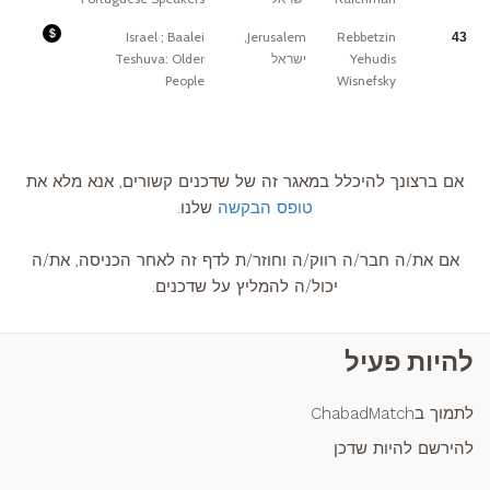
in
fees.
to
finding
discussion
their
in
bashert.
Fees:
Israel ; Baalei
Jerusalem,
Rebbetzin
43
cases
I
..
of
do
Yehudis
ישראל
Teshuva: Older
true
not
need.
have
But
People
Wisnefsky
a
I’ve
set
been
fee
burnt
for
and
hadchanim.
shouldn’t
There
be
are
taken
many
advantage
stories
of.
where
אם ברצונך להיכלל במאגר זה של שדכנים קשורים, אנא מלא את
the
Rebbe
asks
טופס הבקשה
שלנו.
people
when
they
are
having
אם את/ה חבר/ה רווק/ה וחוזר/ת לדף זה לאחר הכניסה, את/ה
difficulties
in
their
יכול/ה להמליץ על שדכנים.
lationships
if
they
paid
the
Shadchan
and
להיות פעיל
it
turned
out
they
didn't
ad
לתמוך בChabadMatch
once
they
do
the
להירשם להיות שדכן
thing
they
need
happens.