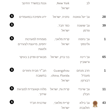
אצל
לב
New York,
גננת במשרד החינוך
כולם,
אלף
ישראל
דולר
כל
צד
Fees:
גב' יעל גואטה
נתניה, ישראל
ידע ותמיכה במועמדים
28
עד
עכשיו
תמיד
Fees:
גב' שושנה
כפר חבד,
''עבדתי''
39
na
לשם
שמיים
גודמן
ישראל
Fees:
גב' נחמה
קרית מלאכי,
מומחית למערכות
1
כמקובל.
גלינסקי
ישראל
יחסים, מייעצת לצעירים
ולזוגות
גב' רינה
בני ברק, ישראל
מבוגרים ופרק ב בעיקר
65
גרשוביץ
Fees:
הרב מנחם
Guangzhou
חב״ד מבית וחוזרים
1
1500$
לצד
מענדל
china, Florida,
בתשובה
דבורקין
ישראל
Fees:
גב' שיינדי
קרית גת, ישראל
מלוה וקאוצ'רית למציאת
11
מפגש
ראשון,
הבלין
שידוך.
שעה
וחצי:
400₪
מפגשי
Fees:
גב' בילא
קריית מלאכי,
שדכנית חב''ד
43
תהליך,
4.000
שעה:
ש"ח
הולצברג
ישראל
250₪
אין