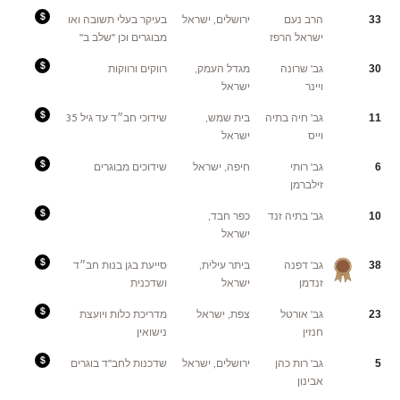
צורך
להתחייב
Fees:
הרב נעם
ירושלים, ישראל
בעיקר בעלי תשובה ואו
33
למס'
1000$
מפגשים
מכל
ישראל הרפז
מבוגרים וכן ''שלב ב''
מסוים.
צד.
Fees:
גב' שרונה
מגדל העמק,
רווקים ורווקות
30
4000
ש''ח
ויינר
ישראל
Fees:
גב' חיה בתיה
בית שמש,
שידוכי חב״ד עד גיל 35
11
כרגיל.
1000
וייס
ישראל
דולר
גמישה
במקרים
שיש
Fees:
גב' רותי
חיפה, ישראל
שידוכים מבוגרים
6
צורך-
4000
ויהיה
שח
זילברמן
ניתן
מכל
לשלם
צד
כפי
היכולת
Fees:
גב' בתיה זנד
כפר חבד,
10
של
a
המשפחה.
ישראל
Fees:
גב' דפנה
ביתר עילית,
סייעת בגן בנות חב״ד
38
4000
שקלים
זנדמן
ישראל
ושדכנית
מכל
צד
עם
סגירת
Fees:
גב' אורטל
צפת, ישראל
מדריכת כלות ויועצת
23
השידוך
אחרי
בעז"ה
שנה
חנזין
נישואין
של
התמסרות
גדולה
עם
Fees:
גב' רות כהן
ירושלים, ישראל
שדכנות לחב''ד בוגרים
5
משודכים
4000מכל
מסביב
צד
אבינון
לשעון,
בסגירת
מבינה
שידוך
שזו