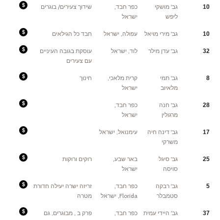
שליחות
Fees:
גב' מושקי
כפר חבד,
שידוך צעירים/ בוגרים
10
אדירה
4000
ושכרה
ש''ח
ליפש
ישראל
בצידה,
מכל
לכן
צד
אשמח
עם
לקבל
סגירת
Fees:
גב' מירי מויאל
עפולה, ישראל
חבד כל הגילאים
10
מה
השידוך.
נכון
שמקובל
לעכשיו
לתת
,
בחב"ד
Fees:
גב' עדן מילר
לוד, ישראל
עוסקת בגובה העיניים
כמה
32
מה
שחושבים
שנהוג.
לנכון
עם צעירים
1000$
לתת
.
עלול
Fees:
להשתנות
גב' תמי
קרית מלאכי,
חינוך
8
4000
שח
מלאיוב
ישראל
Fees:
גב' חנה
כפר חבד,
28
tba
מרגולין
ישראל
Fees:
גב' דינה חיה
עימנואל, ישראל
17
a
משרקי
Fees:
גב' סיגל
באר שבע,
רוקים ורוקות
25
4000שח
סויסה
ישראל
Fees:
גב' רבקה
כפר חבד,
זריזה ישרה יעילה חדורת
5
.
סטמבלר
Florida, ישראל
מטרה
Fees:
גב' היידי עמית
כפר חבד,
פרק ב , מבוגרים, גם
37
4000